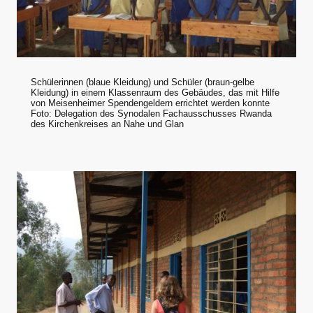
Schülerinnen (blaue Kleidung) und Schüler (braun-gelbe
Kleidung) in einem Klassenraum des Gebäudes, das mit Hilfe
von Meisenheimer Spendengeldern errichtet werden konnte
Foto: Delegation des Synodalen Fachausschusses Rwanda
des Kirchenkreises an Nahe und Glan