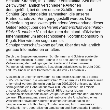
Scolaire Kirambo) in Ruanda, Zentralafrika. Seit dieser
Zeit wurden jährlich verschiedene Aktionen
durchgeführt, bei denen unsere Schülerinnen und
Schüler Spendengelder sammelten, die unserer
Partnerschule zur Verfügung gestellt wurden. Die
Weiterleitung und zweckgebundene Verwendung dieser
Gelder erfolgt über den
Verein Partnerschaft Rheinland-
Pfalz / Ruanda e.V.
und das dem rheinland-pfälzischen
Innenministerium angeschlossene Koordinationsbüro in
Kigali. Hier wird ein sogenanntes
Schulpartnerschaftskonto geführt, über das wir jährlich
genaue Informationen erhalten.
Durch das Engagement unserer Schülerinnen und Schüler sowie die
gute Koordination in Ruanda, konnte in all den Jahren eine stete
Verbesserung der Bedingungen für Kinder und Lehrer unserer
Partnerschule erreicht werden. Besuchten beispielsweise im Jahr 2001
erst 525 Kinder unsere Partnerschule, die von 7 Lehrern in 7
Klassensälen unterrichtet wurden, so sind es im Oktober 2011 bereits
1065 SchülerInnen, die von inzwischen 26 Lehrern in 21 Klassenräumen
unterrichtet werden. Schon in den Jahren 2005/2006 entstand auf dem
Schulgelände ein Gebäude für etwa 400 SchülerInnen, das mittels
unserer Spenden errichtet wurde. Mit Hilfe unserer letzten
Spendenaktionen konnte in der Groupe Scolaire Kirambo der Bau eines
weiteren Klassenraums, eines Latrinenblocks, die Anschaffung eines
Wassertanks sowie der Kauf von diversen Schulmaterialien wie
beispielsweise Schülbüchern, Grundausstattung für Experimente im
Physikunterricht, geografischen Landkarten und Sportmaterial finanziert